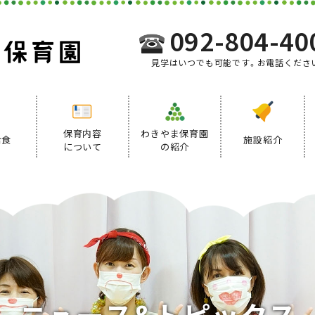
092-804-40
見学はいつでも可能です。お電話くださ
保育内容
わきやま保育園
給食
施設紹介
について
の紹介
事業内容
給食について
デイリープログラム
ニ
ュ
ー
ス
&
ト
ピ
ッ
ク
ス