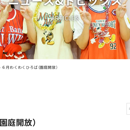
A
R
T
I
C
L
E
S
›
６月わくわくひろば（園庭開放）
園庭開放）