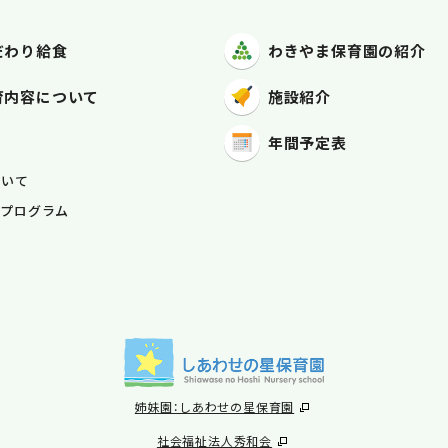
だわり給食
わきやま保育園
の紹介
育内容
について
施設紹介
年間予定表
容
ついて
ープログラム
姉妹園：しあわせの星保育園
社会福祉法人秀和会