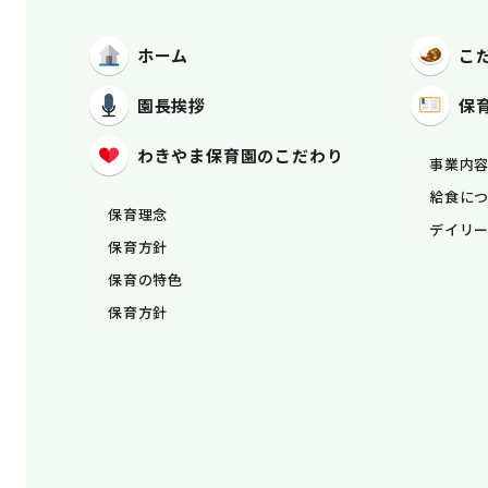
ホーム
こ
園長挨拶
保
わきやま保育園
のこだわり
事業内
給食に
保育理念
デイリ
保育方針
保育の特色
保育方針