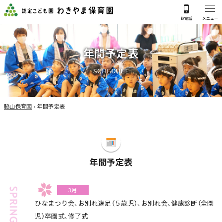
年
間
予
定
表
S
C
H
E
D
U
L
E
脇山保育園
›
年間予定表
年間予定表
3月
ひなまつり会、お別れ遠足（５歳児）、お別れ会、健康診断（全園
児）卒園式、修了式