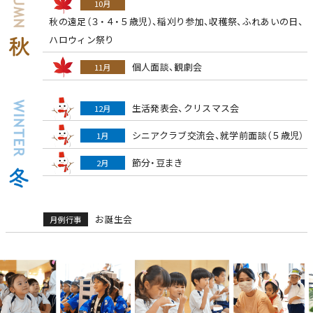
10月
秋の遠足（３・４・５歳児）、稲刈り参加、収穫祭、ふれあいの日、
ハロウィン祭り
個人面談、観劇会
11月
生活発表会、クリスマス会
12月
シニアクラブ交流会、就学前面談（５歳児）
1月
節分・豆まき
2月
お誕生会
月例行事