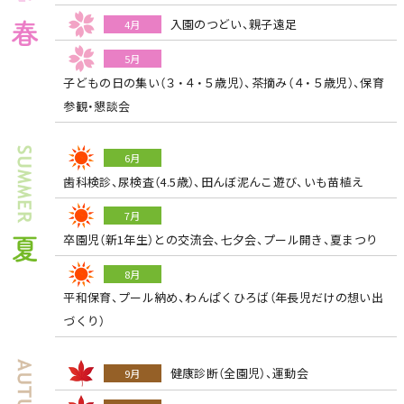
入園のつどい、親子遠足
4月
5月
子どもの日の集い（３・４・５歳児）、茶摘み（４・５歳児）、保育
参観・懇談会
6月
歯科検診、尿検査（4.5歳）、田んぼ泥んこ遊び、いも苗植え
7月
卒園児（新1年生）との交流会、七夕会、プール開き、夏まつり
8月
平和保育、プール納め、わんぱくひろば（年長児だけの想い出
づくり）
健康診断（全園児）、運動会
9月