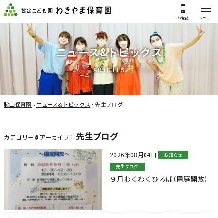
ニ
ュ
ー
ス
&
ト
ピ
ッ
ク
ス
A
R
T
I
C
L
E
S
脇山保育園
›
ニュース&トピックス
›
先生ブログ
先生ブログ
カテゴリー別アーカイブ：
2026年08月04日
お知らせ
先生ブログ
９月わくわくひろば（園庭開放）