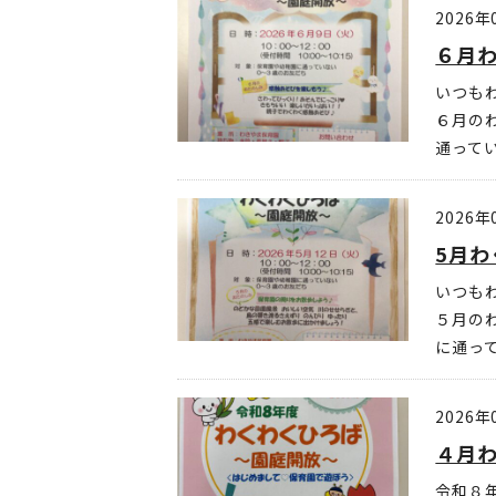
2026年
６月わ
いつも
６月の
通って
2026年
5月わ
いつも
５月の
に通っ
2026年
４月わ
令和８