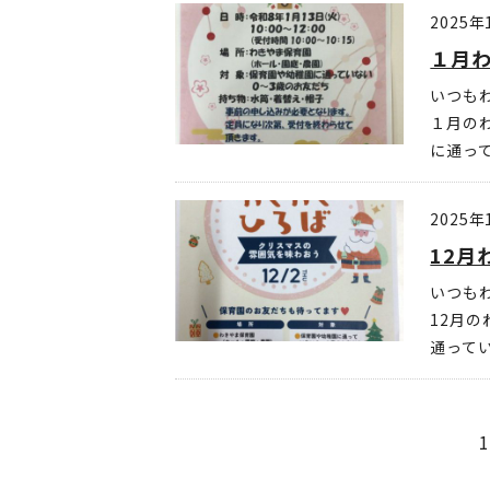
2025年
１月わ
いつも
１月の
に通って
2025年
12月
いつも
12月の
通ってい
1