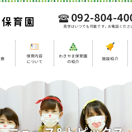
092-804-40
見学はいつでも可能です。お電話くださ
保育内容
わきやま保育園
給食
施設紹介
について
の紹介
事業内容
給食について
デイリープログラム
ニ
ュ
ー
ス
&
ト
ピ
ッ
ク
ス