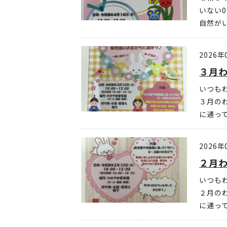
いない
自然が
2026年
３月
いつも
３月の
に通って
2026年
２月わ
いつも
２月の
に通っ