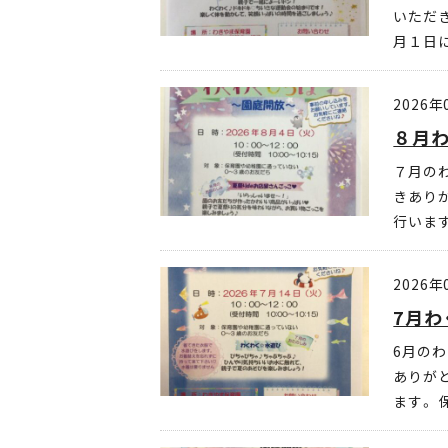
いただき
月１日に
2026年
８月わ
７月の
きあり
行います
2026年
7月わ
6月の
ありがと
ます。 