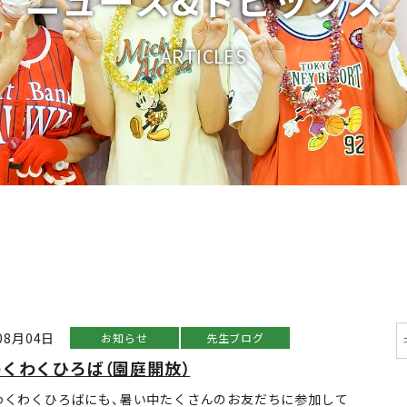
A
R
T
I
C
L
E
S
08月04日
お知らせ
先生ブログ
くわくひろば（園庭開放）
わくわくひろばにも、暑い中たくさんのお友だちに参加して