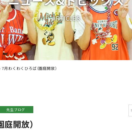
A
R
T
I
C
L
E
S
›
7月わくわくひろば（園庭開放）
先生ブログ
園庭開放）