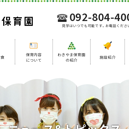
092-804-40
見学はいつでも可能です。お電話くださ
保育内容
わきやま保育園
給食
施設紹介
について
の紹介
事業内容
給食について
デイリープログラム
ニ
ュ
ー
ス
&
ト
ピ
ッ
ク
ス