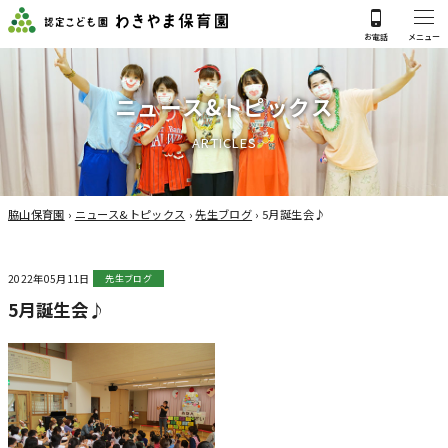
ニ
ュ
ー
ス
&
ト
ピ
ッ
ク
ス
A
R
T
I
C
L
E
S
脇山保育園
›
ニュース&トピックス
›
先生ブログ
›
5月誕生会♪
2022年05月11日
先生ブログ
5月誕生会♪