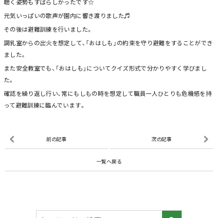
聴く姿勢もすばらしかったです☆
元気いっぱいの歌声が園内に響き渡りました♬
その後は避難訓練を行いました。
調乳室からの出火を想定して、「おはしも」の約束を守り避難をすることができ
ました。
また安全教室でも、「おはしも」についてクイズ形式で分かりやすく学びまし
た。
確認を繰り返し行い、常にもしもの時を想定して職員一人ひとりも危機感を持
って避難訓練に臨んでいます。
前の記事
次の記事
一覧へ戻る