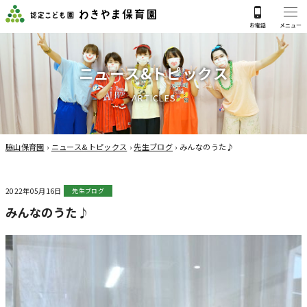
ニ
ュ
ー
ス
&
ト
ピ
ッ
ク
ス
A
R
T
I
C
L
E
S
脇山保育園
›
ニュース&トピックス
›
先生ブログ
›
みんなのうた♪
2022年05月16日
先生ブログ
みんなのうた♪