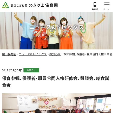
ニ
ュ
ー
ス
&
ト
ピ
ッ
ク
ス
A
R
T
I
C
L
E
S
脇山保育園
›
ニュース&トピックス
›
お知らせ
›
保育参観、保護者・職員合同人権研修会
2017年02月04日
お知らせ
保育参観、保護者・職員合同人権研修会、懇談会、給食試
食会