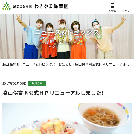
ニ
ュ
ー
ス
&
ト
ピ
ッ
ク
ス
A
R
T
I
C
L
E
S
脇山保育園
›
ニュース&トピックス
›
お知らせ
›
脇山保育園公式ＨＰリニューアルしま
2017年02月06日
お知らせ
脇山保育園公式ＨＰリニューアルしました！