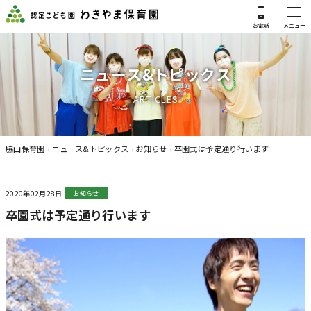
ニ
ュ
ー
ス
&
ト
ピ
ッ
ク
ス
A
R
T
I
C
L
E
S
脇山保育園
›
ニュース&トピックス
›
お知らせ
›
卒園式は予定通り行います
2020年02月28日
お知らせ
卒園式は予定通り行います