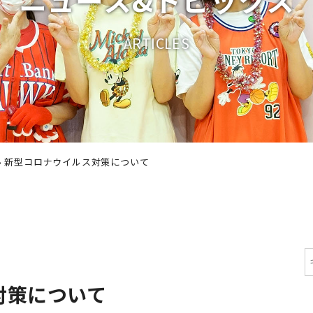
A
R
T
I
C
L
E
S
›
新型コロナウイルス対策について
対策について