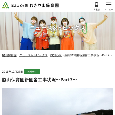
ニ
ュ
ー
ス
&
ト
ピ
ッ
ク
ス
A
R
T
I
C
L
E
S
脇山保育園
›
ニュース&トピックス
›
お知らせ
›
脇山保育園新園舎工事状況～Part7～
2018年12月27日
お知らせ
脇山保育園新園舎工事状況～Part7～