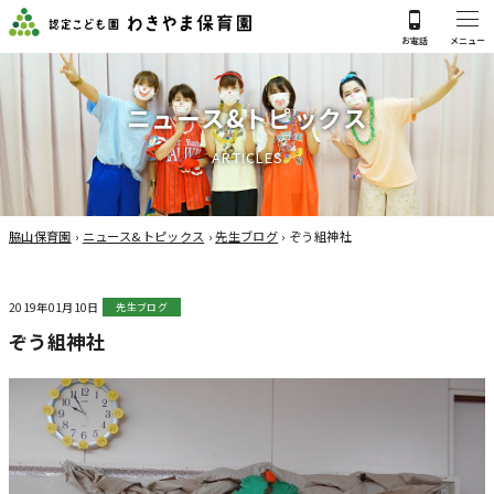
ニ
ュ
ー
ス
&
ト
ピ
ッ
ク
ス
A
R
T
I
C
L
E
S
脇山保育園
›
ニュース&トピックス
›
先生ブログ
›
ぞう組神社
2019年01月10日
先生ブログ
ぞう組神社