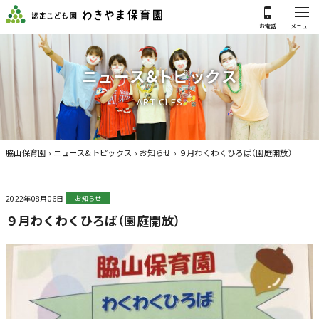
ニ
ュ
ー
ス
&
ト
ピ
ッ
ク
ス
A
R
T
I
C
L
E
S
脇山保育園
›
ニュース&トピックス
›
お知らせ
›
９月わくわくひろば（園庭開放）
2022年08月06日
お知らせ
９月わくわくひろば（園庭開放）