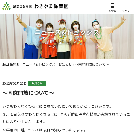
ニ
ュ
ー
ス
&
ト
ピ
ッ
ク
ス
A
R
T
I
C
L
E
S
脇山保育園
›
ニュース&トピックス
›
お知らせ
›
～園庭開放について～
2022年02月25日
お知らせ
～園庭開放について～
いつもわくわくひろばにご参加いただいてありがとうございます。
３月１日（火）のわくわくひろばは、まん延防止等重点措置が実施されているこ
とにより中止いたします。
来年度の日程については後日お知らせいたします。