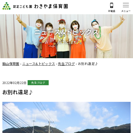
ニ
ュ
ー
ス
&
ト
ピ
ッ
ク
ス
A
R
T
I
C
L
E
S
脇山保育園
›
ニュース&トピックス
›
先生ブログ
›
お別れ遠足♪
2022年02月22日
先生ブログ
お別れ遠足♪