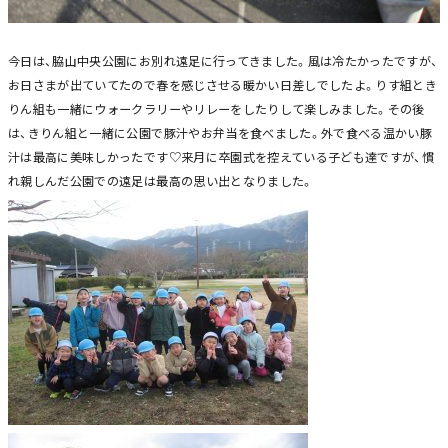
今日は、脇山中央公園にお別れ遠足に行ってきました。風は冷たかったですが、
お日さまが出ていてたので春を感じさせる暖かい日差しでしたよ。りす組とき
りん組も一緒にウォークラリーやリレーをしたりして楽しみました。その後
は、きりん組と一緒に公園で豚汁やお弁当を食べました。外で食べる温かい豚
汁は最高に美味しかったです♡来月に卒園式を控えている子ども達ですが、慣
れ親しんだ公園での遠足は最高の思い出となりました。