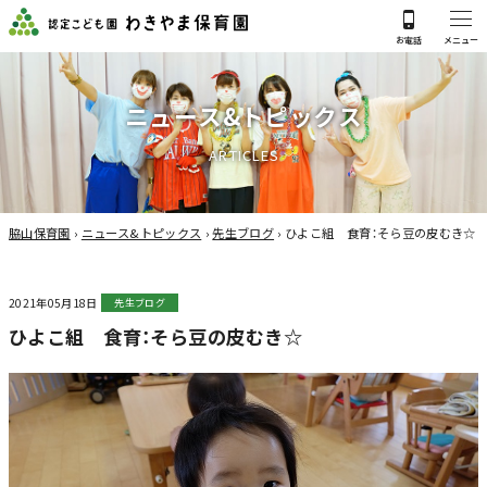
ニ
ュ
ー
ス
&
ト
ピ
ッ
ク
ス
A
R
T
I
C
L
E
S
脇山保育園
›
ニュース&トピックス
›
先生ブログ
›
ひよこ組 食育：そら豆の皮むき☆
2021年05月18日
先生ブログ
ひよこ組 食育：そら豆の皮むき☆