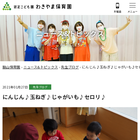
ニ
ュ
ー
ス
&
ト
ピ
ッ
ク
ス
A
R
T
I
C
L
E
S
脇山保育園
›
ニュース&トピックス
›
先生ブログ
›
にんじん♪玉ねぎ♪じゃがいも♪セ
2021年01月27日
先生ブログ
にんじん♪玉ねぎ♪じゃがいも♪セロリ♪