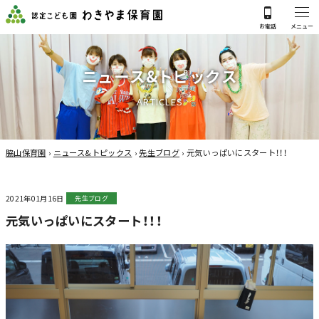
ニ
ュ
ー
ス
&
ト
ピ
ッ
ク
ス
A
R
T
I
C
L
E
S
脇山保育園
›
ニュース&トピックス
›
先生ブログ
›
元気いっぱいにスタート！！！
2021年01月16日
先生ブログ
元気いっぱいにスタート！！！