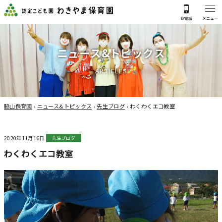
ニ
ュ
ー
ス
&
ト
ピ
ッ
ク
ス
A
R
T
I
C
L
E
S
脇山保育園
›
ニュース&トピックス
›
先生ブログ
›
わくわくエコ教室
2020年11月16日
先生ブログ
わくわくエコ教室