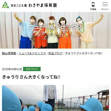
ニ
ュ
ー
ス
&
ト
ピ
ッ
ク
ス
A
R
T
I
C
L
E
S
脇山保育園
›
ニュース&トピックス
›
先生ブログ
›
きゅうりさん大きくなってね！
2020年06月01日
先生ブログ
きゅうりさん大きくなってね！