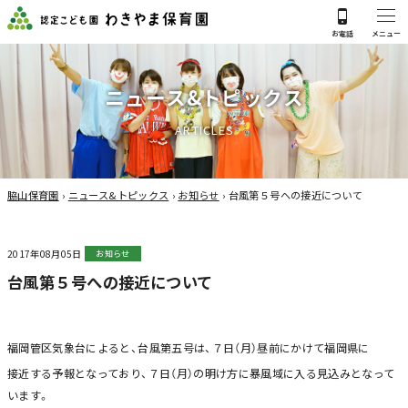
ニ
ュ
ー
ス
&
ト
ピ
ッ
ク
ス
A
R
T
I
C
L
E
S
脇山保育園
›
ニュース&トピックス
›
お知らせ
›
台風第５号への接近について
2017年08月05日
お知らせ
台風第５号への接近について
福岡管区気象台によると、台風第五号は、７日（月）昼前にかけて福岡県に
接近する予報となっており、７日（月）の明け方に暴風域に入る見込みとなって
います。