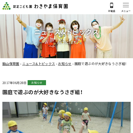
ニ
ュ
ー
ス
&
ト
ピ
ッ
ク
ス
A
R
T
I
C
L
E
S
脇山保育園
›
ニュース&トピックス
›
お知らせ
›
園庭で遊ぶのが大好きなうさぎ組！
2017年06月28日
お知らせ
園庭で遊ぶのが大好きなうさぎ組！