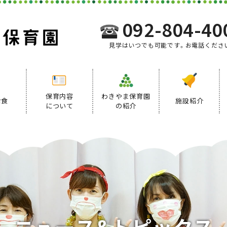
092-804-40
見学はいつでも可能です。お電話くださ
保育内容
わきやま保育園
給食
施設紹介
について
の紹介
事業内容
給食について
デイリープログラム
ニ
ュ
ー
ス
&
ト
ピ
ッ
ク
ス