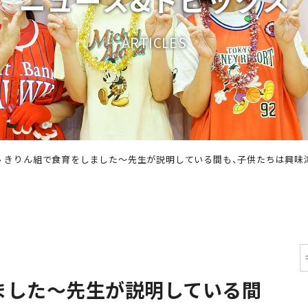
A
R
T
I
C
L
E
S
›
きりん組で食育をしました～先生が説明している間も、子供たちは興味
ました～先生が説明している間