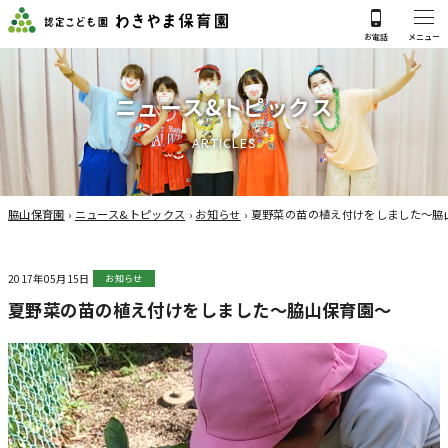
ニ
ュ
ー
ス
&
ト
ピ
ッ
ク
ス
A
R
T
I
C
L
E
S
脇山保育園
›
ニュース&トピックス
›
お知らせ
›
夏野菜の苗の植え付けをしました～脇
2017年05月15日
お知らせ
夏野菜の苗の植え付けをしました～脇山保育園～