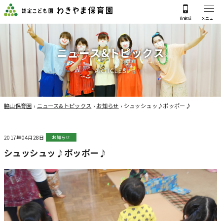
ニ
ュ
ー
ス
&
ト
ピ
ッ
ク
ス
A
R
T
I
C
L
E
S
脇山保育園
›
ニュース&トピックス
›
お知らせ
›
シュッシュッ♪ポッポー♪
2017年04月28日
お知らせ
シュッシュッ♪ポッポー♪