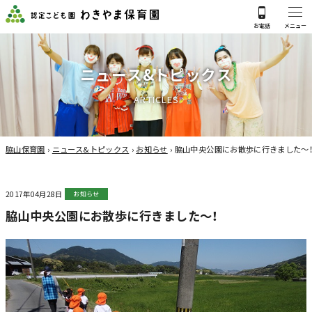
ニ
ュ
ー
ス
&
ト
ピ
ッ
ク
ス
A
R
T
I
C
L
E
S
脇山保育園
›
ニュース&トピックス
›
お知らせ
›
脇山中央公園にお散歩に行きました～
2017年04月28日
お知らせ
脇山中央公園にお散歩に行きました～！