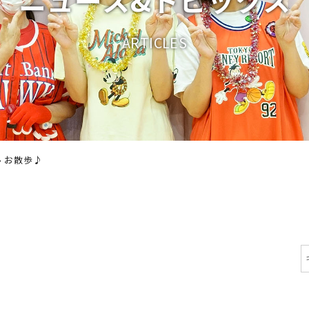
A
R
T
I
C
L
E
S
›
お散歩♪