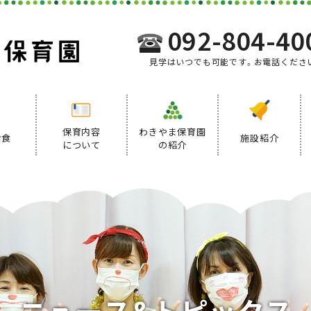
092-804-40
見学はいつでも可能です。お電話くださ
保育内容
わきやま保育園
給食
施設紹介
について
の紹介
事業内容
給食について
デイリープログラム
ニ
ュ
ー
ス
&
ト
ピ
ッ
ク
ス