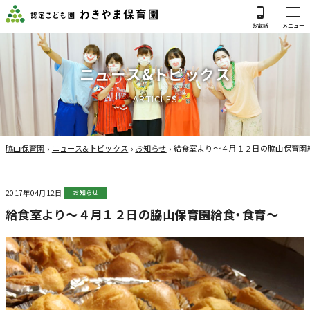
ニ
ュ
ー
ス
&
ト
ピ
ッ
ク
ス
A
R
T
I
C
L
E
S
脇山保育園
›
ニュース&トピックス
›
お知らせ
›
給食室より～４月１２日の脇山保育園
2017年04月12日
お知らせ
給食室より～４月１２日の脇山保育園給食・食育～