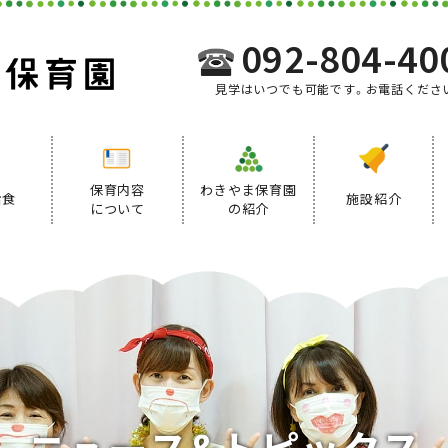
092-804-40
見学はいつでも可能です。お電話くださ
保育内容
わきやま保育園
給食
施設紹介
について
の紹介
事業内容
給食について
デイリープログラム
ニ
ュ
ー
ス
&
ト
ピ
ッ
ク
ス