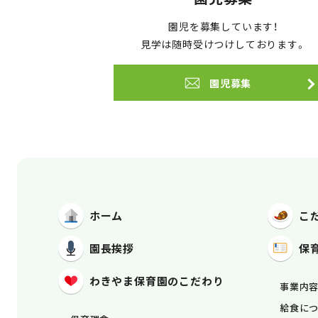
園児を募集しています！
見学は随時受けつけしております。
園児募集
ホーム
こ
園長挨拶
保
わきやま保育園
のこだわり
事業内
給食に