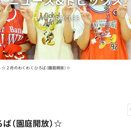
A
R
T
I
C
L
E
S
›
☆２月のわくわくひろば（園庭開放）☆
ば（園庭開放）☆