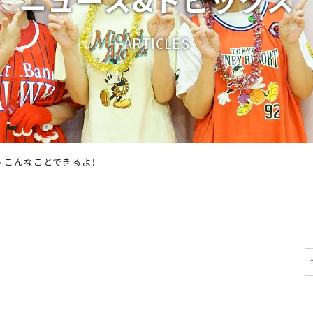
A
R
T
I
C
L
E
S
›
こんなことできるよ！