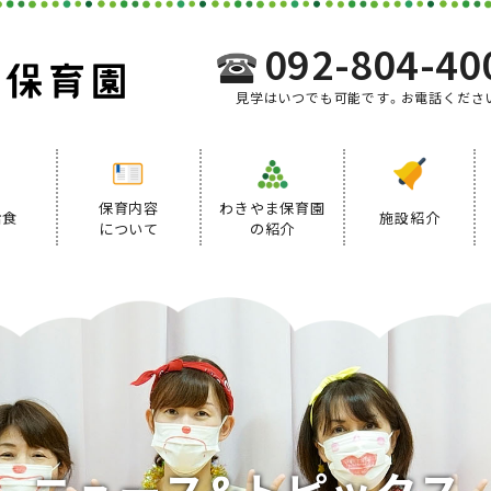
092-804-40
見学はいつでも可能です。お電話くださ
保育内容
わきやま保育園
給食
施設紹介
について
の紹介
事業内容
給食について
デイリープログラム
ニ
ュ
ー
ス
&
ト
ピ
ッ
ク
ス