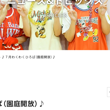
A
R
T
I
C
L
E
S
›
♪７月わくわくひろば（園庭開放）♪
（園庭開放）♪