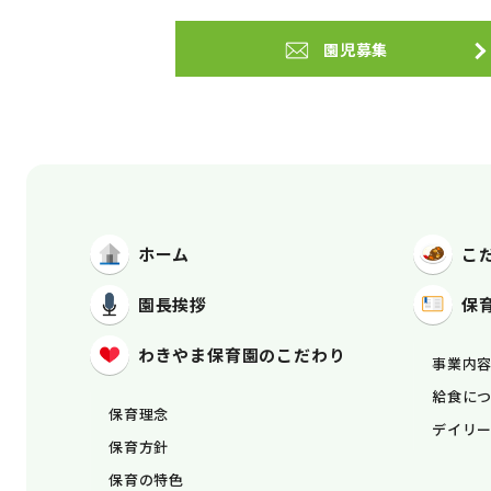
園児募集
ホーム
こ
園長挨拶
保
わきやま保育園
のこだわり
事業内
給食に
保育理念
デイリ
保育方針
保育の特色