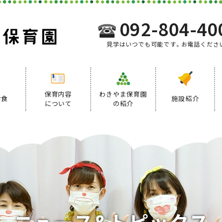
092-804-40
見学はいつでも可能です。お電話くださ
保育内容
わきやま保育園
給食
施設紹介
について
の紹介
事業内容
給食について
デイリープログラム
ニ
ュ
ー
ス
&
ト
ピ
ッ
ク
ス