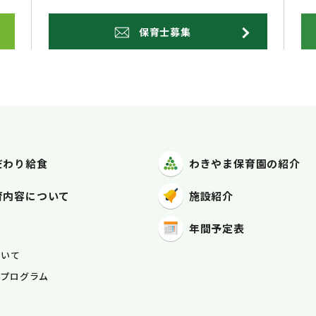
保育士募集
だわり給食
わきやま保育園
の紹介
育内容
について
施設紹介
年間予定表
容
ついて
ープログラム