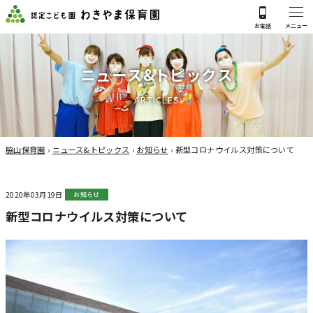
ニ
ュ
ー
ス
&
ト
ピ
ッ
ク
ス
A
R
T
I
C
L
E
S
脇山保育園
›
ニュース&トピックス
›
お知らせ
›
新型コロナウイルス対策について
2020年03月19日
お知らせ
新型コロナウイルス対策について