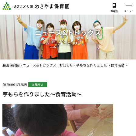
ニ
ュ
ー
ス
&
ト
ピ
ッ
ク
ス
A
R
T
I
C
L
E
S
脇山保育園
›
ニュース&トピックス
›
お知らせ
›
芋もちを作りました～食育活動～
2020年01月28日
お知らせ
芋もちを作りました～食育活動～