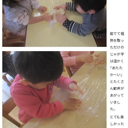
茹でて粗
熱を取っ
ただけの
じゃが芋
は温かく
「あたた
か～い」
とたくさ
ん歓声が
あがって
いまし
た。
とても楽
しかった