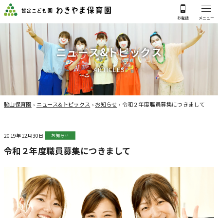
ニ
ュ
ー
ス
&
ト
ピ
ッ
ク
ス
A
R
T
I
C
L
E
S
脇山保育園
›
ニュース&トピックス
›
お知らせ
›
令和２年度職員募集につきまして
2019年12月30日
お知らせ
令和２年度職員募集につきまして