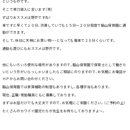
というものです。
そこで単刀直入に言います（笑）
ずばりおススメは野芥ですね！
車ですと早くて１０分、渋滞していても１５分～２０分程度で脇山保育園に通
勤ができます。
そして、休日に天神にお買い物・・・となっても電車で２０分くらいです。
通勤も遊びにもおススメは野芥です。
他にもいろいろ便利な場所がありますので、脇山保育園で保育士として働きた
いという方がいらっしゃいましたらご相談にのりますので、お気軽にお電話か
ＨＰからお問い合わせください。
脇山保育園では家賃補助の制度もありますし、各種手当もあります。
現在、正職・常勤職員ともに募集しております。
まずはお話だけでも大丈夫ですので、お気軽にご来園ください。（ご予約の上）
たくさんのカワイイ園児たちが先生をお待ちしておりますよ～。