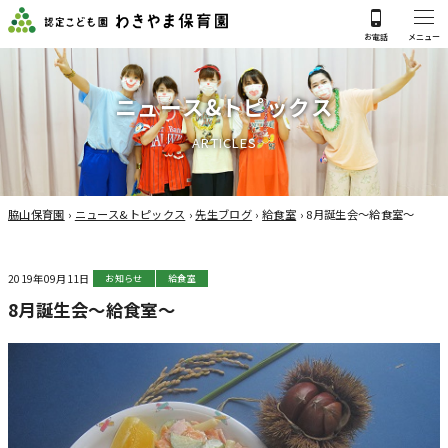
ニ
ュ
ー
ス
&
ト
ピ
ッ
ク
ス
A
R
T
I
C
L
E
S
脇山保育園
›
ニュース&トピックス
›
先生ブログ
›
給食室
›
8月誕生会～給食室～
2019年09月11日
お知らせ
給食室
8月誕生会～給食室～