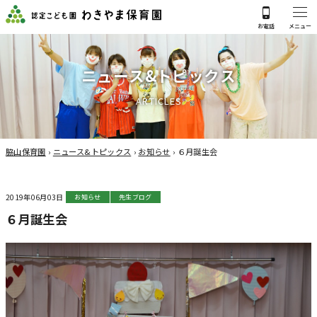
ニ
ュ
ー
ス
&
ト
ピ
ッ
ク
ス
A
R
T
I
C
L
E
S
脇山保育園
›
ニュース&トピックス
›
お知らせ
›
６月誕生会
2019年06月03日
お知らせ
先生ブログ
６月誕生会