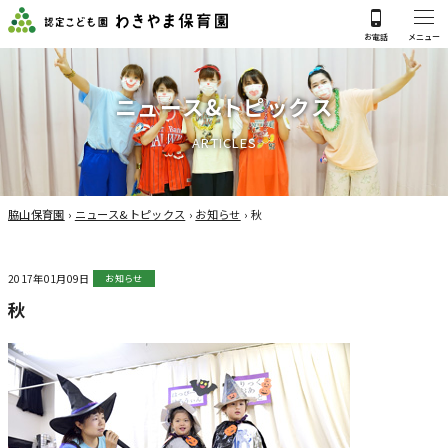
ニ
ュ
ー
ス
&
ト
ピ
ッ
ク
ス
A
R
T
I
C
L
E
S
脇山保育園
›
ニュース&トピックス
›
お知らせ
›
秋
2017年01月09日
お知らせ
秋