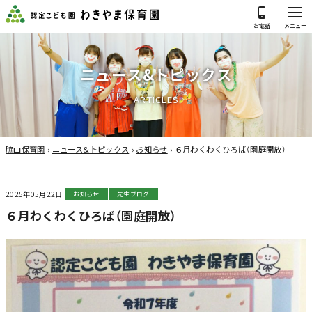
ニ
ュ
ー
ス
&
ト
ピ
ッ
ク
ス
A
R
T
I
C
L
E
S
脇山保育園
›
ニュース&トピックス
›
お知らせ
›
６月わくわくひろば（園庭開放）
2025年05月22日
お知らせ
先生ブログ
６月わくわくひろば（園庭開放）