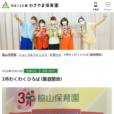
ニ
ュ
ー
ス
&
ト
ピ
ッ
ク
ス
A
R
T
I
C
L
E
S
脇山保育園
›
ニュース&トピックス
›
お知らせ
›
3月わくわくひろば（園庭開放）
2025年02月25日
お知らせ
先生ブログ
3月わくわくひろば（園庭開放）