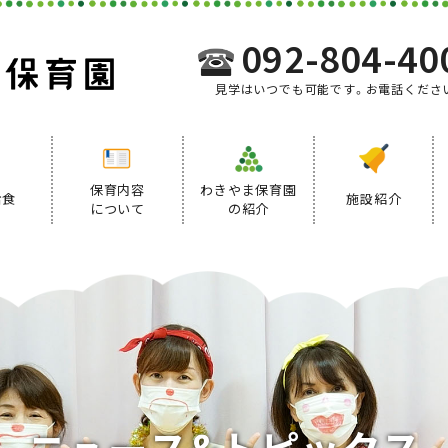
092-804-40
見学はいつでも可能です。お電話くださ
保育内容
わきやま保育園
給食
施設紹介
について
の紹介
事業内容
給食について
デイリープログラム
ニ
ュ
ー
ス
&
ト
ピ
ッ
ク
ス