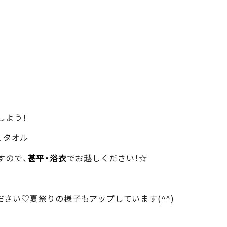
しよう！
、タオル
すので、
甚平・浴衣
でお越しください！☆
ください♡夏祭りの様子もアップしています(^^)