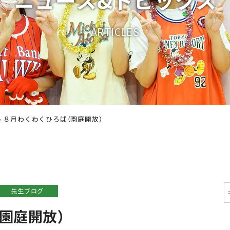
A
R
T
I
C
L
E
S
›
８月わくわくひろば（園庭開放）
先生ブログ
園庭開放）