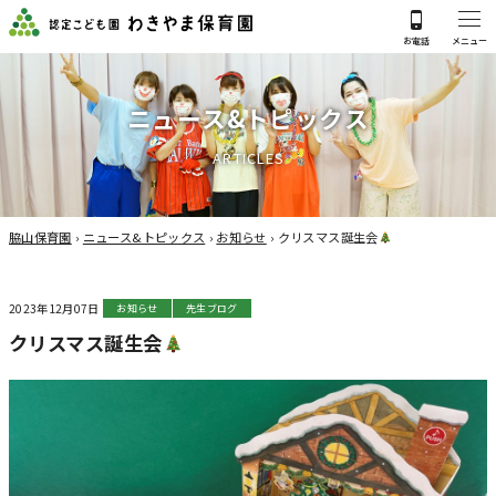
ニ
ュ
ー
ス
&
ト
ピ
ッ
ク
ス
A
R
T
I
C
L
E
S
脇山保育園
›
ニュース&トピックス
›
お知らせ
›
クリスマス誕生会
2023年12月07日
お知らせ
先生ブログ
クリスマス誕生会