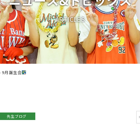
A
R
T
I
C
L
E
S
›
9月誕生会
先生ブログ