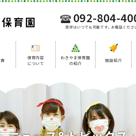
092-804-40
見学はいつでも可能です。お電話くださ
保育内容
わきやま保育園
給食
施設紹介
について
の紹介
事業内容
給食について
デイリープログラム
ニ
ュ
ー
ス
&
ト
ピ
ッ
ク
ス