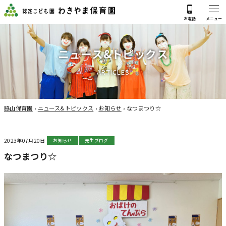
ニ
ュ
ー
ス
&
ト
ピ
ッ
ク
ス
A
R
T
I
C
L
E
S
脇山保育園
›
ニュース&トピックス
›
お知らせ
›
なつまつり☆
2023年07月20日
お知らせ
先生ブログ
なつまつり☆