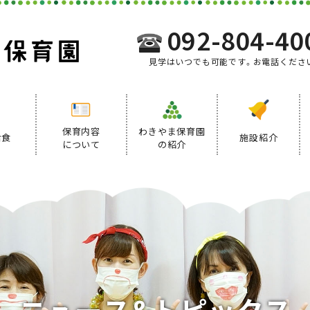
092-804-40
見学はいつでも可能です。お電話くださ
保育内容
わきやま保育園
給食
施設紹介
について
の紹介
事業内容
給食について
デイリープログラム
ニ
ュ
ー
ス
&
ト
ピ
ッ
ク
ス