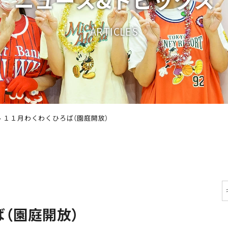
A
R
T
I
C
L
E
S
›
１１月わくわくひろば（園庭開放）
（園庭開放）