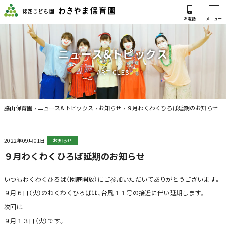
ニ
ュ
ー
ス
&
ト
ピ
ッ
ク
ス
A
R
T
I
C
L
E
S
脇山保育園
›
ニュース&トピックス
›
お知らせ
›
９月わくわくひろば延期のお知らせ
2022年09月01日
お知らせ
９月わくわくひろば延期のお知らせ
いつもわくわくひろば（園庭開放）にご参加いただいてありがとうございます。
９月６日（火）のわくわくひろばは、台風１１号の接近に伴い延期します。
次回は
９月１３日（火）です。