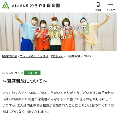
ニ
ュ
ー
ス
&
ト
ピ
ッ
ク
ス
A
R
T
I
C
L
E
S
脇山保育園
›
ニュース&トピックス
›
お知らせ
›
～園庭開放について～
2022年01月27日
お知らせ
～園庭開放について～
いつもわくわくひろばにご参加いただいてありがとうございます。毎月元気い
っぱいの笑顔のお友達と保護者のみなさまにお会いできるのを楽しみにして
いますが、まん延防止等重点措置が実施されたことにより2月1日のわくわくひ
ろばはやむなく中止いたします。