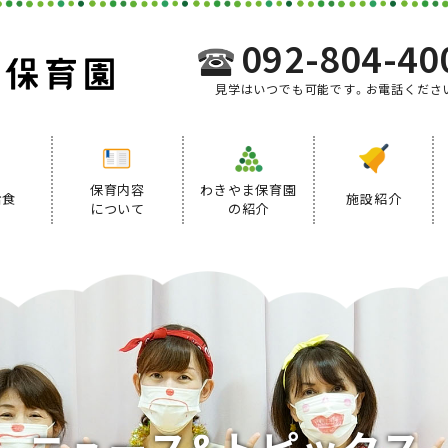
092-804-40
見学はいつでも可能です。お電話くださ
保育内容
わきやま保育園
給食
施設紹介
について
の紹介
事業内容
給食について
デイリープログラム
ニ
ュ
ー
ス
&
ト
ピ
ッ
ク
ス