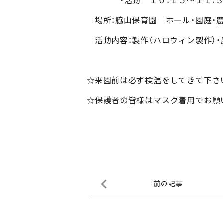
・活動 １０：１５～１１：３
場所：脇山保育園 ホール・園庭・
活動内容：製作（ハロウィン製作）・
☆来園前は必ず検温をしてきて下さ
☆保護者の皆様はマスク着用でお願
前の記事