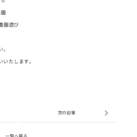
０
農園
農園遊び
い。
いいたします。
次の記事
一覧へ戻る