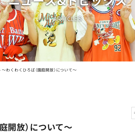
A
R
T
I
C
L
E
S
›
～わくわくひろば（園庭開放）について～
庭開放）について～