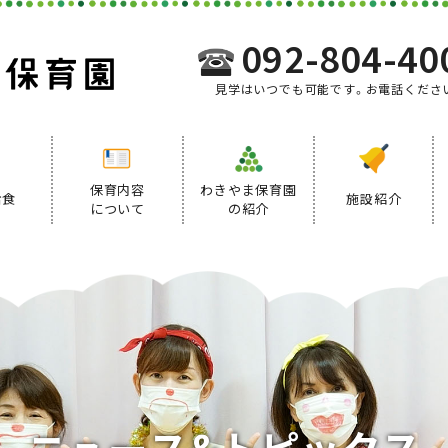
092-804-40
見学はいつでも可能です。お電話くださ
保育内容
わきやま保育園
給食
施設紹介
について
の紹介
事業内容
給食について
デイリープログラム
ニ
ュ
ー
ス
&
ト
ピ
ッ
ク
ス