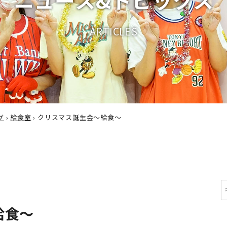
A
R
T
I
C
L
E
S
グ
›
給食室
›
クリスマス誕生会～給食～
給食～