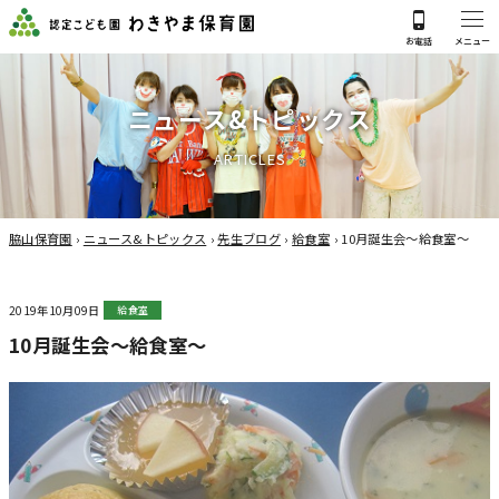
ニ
ュ
ー
ス
&
ト
ピ
ッ
ク
ス
A
R
T
I
C
L
E
S
脇山保育園
›
ニュース&トピックス
›
先生ブログ
›
給食室
›
10月誕生会～給食室～
2019年10月09日
給食室
10月誕生会～給食室～